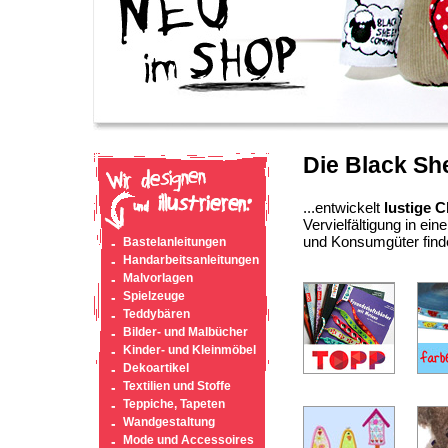
Die Black S
...entwickelt
lustige 
Vervielfältigung in ei
und Konsumgüter find
Bastelanleitungen
Handarbeitsanleitungen
Malvorlagen
Spielzeuge
Teddybären
Bilder- und Malbücher
Kinder- und Kleinmöbel
Dekoartikel
Textilien und Stoffe
Teppiche, Tapeten
Wandgestaltung
Mode und Accessoires